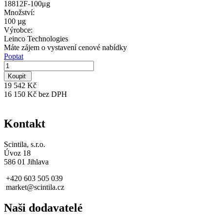
18812F-100μg
Množství:
100 µg
Výrobce:
Leinco Technologies
Máte zájem o vystavení cenové nabídky
Poptat
Koupit
19 542 Kč
16 150 Kč bez DPH
Kontakt
Scintila, s.r.o.
Úvoz 18
586 01 Jihlava
+420 603 505 039
market@scintila.cz
Naši dodavatelé